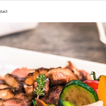
tact
ortage
de
rep