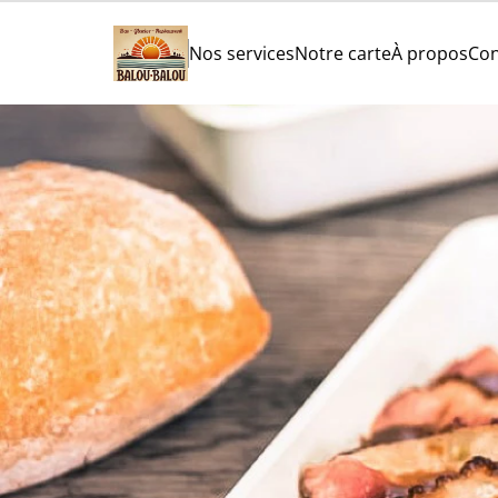
Nos services
Notre carte
À propos
Con
P